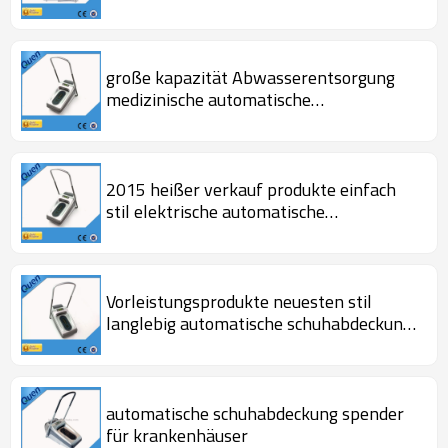
für krankenhaus Labor
große kapazität Abwasserentsorgung
medizinische automatische
schuhabdeckung spender für
Krankenhaus zur medizinischen
2015 heißer verkauf produkte einfach
stil elektrische automatische
schuhabdeckung spender für labor
Vorleistungsprodukte neuesten stil
langlebig automatische schuhabdeckung
spender für die fabrik-
automatische schuhabdeckung spender
für krankenhäuser