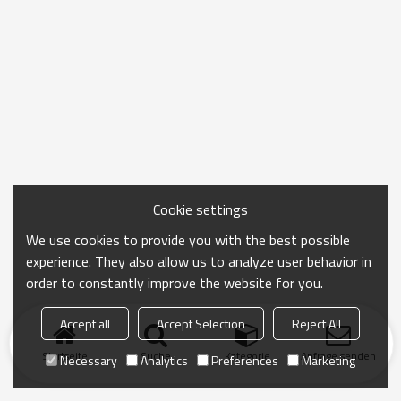
Cookie settings
We use cookies to provide you with the best possible
experience. They also allow us to analyze user behavior in
order to constantly improve the website for you.
Accept all
Accept Selection
Reject All
Startseite
Suche
Kategorie
Anfrage senden
Necessary
Analytics
Preferences
Marketing